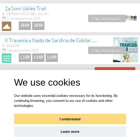
2a Som Vallés Trail
CERDANYOLA DEL VALLES
Más información..
27 de septiembre 2025
68 KM
68 KM
X Travesía a Nado de Sardina de Gáldar. Memorial Félix Santiago Melián
GALDAR
Más información..
7 de septiembre 2025
1.3 KM
2.6 KM
3.9 KM
ver más eventos
We use cookies
¡Bájate nuestra app!
Our website uses essential cookies necessary for its functioning. By
continuing browsing, you consent to our use of cookies and other
technologies.
I understand
Learn more