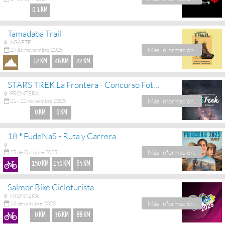
0.1 KM
Tamadaba Trail
AGAETE
Más información..
29 de noviembre 2025
12 KM
46 KM
22 KM
STARS TREK La Frontera - Concurso Fotografía Nocturna
FRONTERA
Más información..
21 - 22 noviembre 2025
0 KM
0 KM
18 ª FudeNaS - Ruta y Carrera
Más información..
25 de Octubre 2025
150 KM
150 KM
65 KM
Salmor Bike Cicloturista
FRONTERA
Más información..
18 de octubre 2025
0 KM
36 KM
88 KM