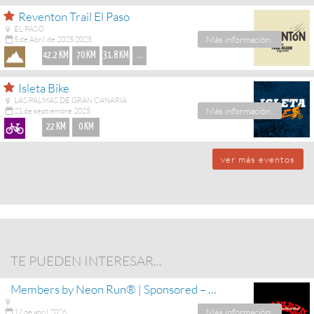
Reventon Trail El Paso
EL PASO
Más información..
5 de Abril de 2025 2025
42.2 KM
70 KM
31.8 KM
...
Isleta Bike
LAS PALMAS DE GRAN CANARIA
Más información..
21 de septiembre 2025
22 KM
0 KM
ver más eventos
TE PUEDEN INTERESAR...
Members by Neon Run® | Sponsored – Podoactiva La Palma
Más información..
17 de abril 2026